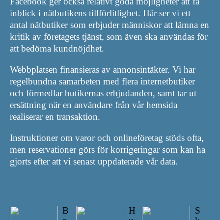
Facebook ger också relativt goda möjligheter att få
inblick i nätbutikens tillförlitlighet. Här ser vi ett
antal nätbutiker som erbjuder människor att lämna en
kritik av företagets tjänst, som även ska användas för
att bedöma kundnöjdhet.
Webbplatsen finansieras av annonsintäkter. Vi har
regelbundna samarbeten med flera internetbutiker
och förmedlar butikernas erbjudanden, samt tar ut
ersättning när en användare från vår hemsida
realiserar en transaktion.
Instruktioner om varor och onlineföretag stöds ofta,
men reservationer görs för korrigeringar som kan ha
gjorts efter att vi senast uppdaterade vår data.
B
H
S