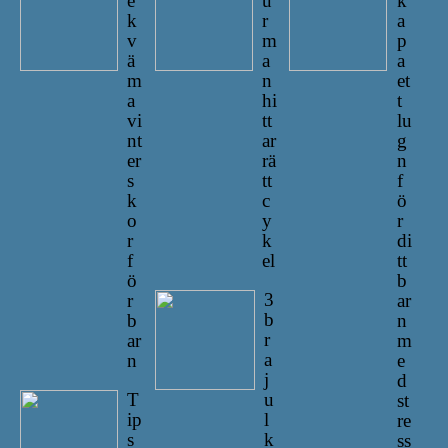
e
u
k
k
r
a
v
m
p
ä
a
a
m
n
et
a
hi
t
vi
tt
lu
nt
ar
g
er
rä
n
s
tt
f
k
c
ö
o
y
r
r
k
di
f
el
tt
ö
b
3
r
ar
b
b
n
r
ar
m
a
n
e
j
d
T
u
st
ip
l
re
s
k
ss